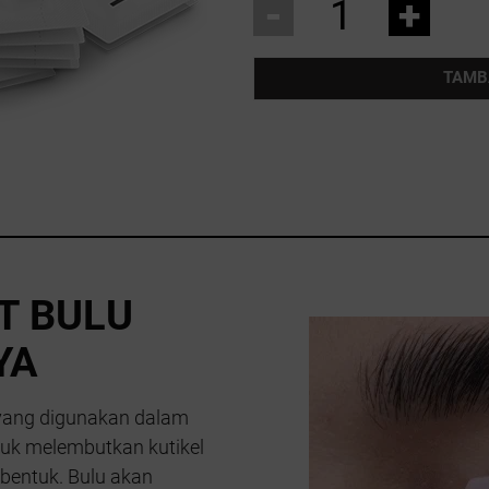
-
+
TAMB
T BULU
YA
yang digunakan dalam
tuk melembutkan kutikel
ibentuk. Bulu akan