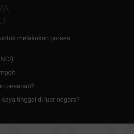
YA
U
 untuk melakukan proses
INCI)
tempoh
an pesanan?
aya tinggal di luar negara?