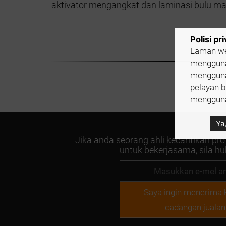
aktivator mengangkat dan laminasi bulu ma
Polisi pr
Laman we
menggunak
menggunak
pelayan b
mengguna
Ya
Jika anda seorang ahli kecantikan pro
untuk bekerjasama, sila hu
Saya ingin menerima 
cadangan jualan