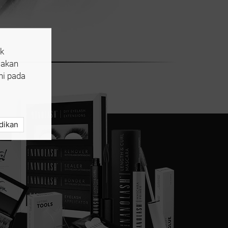
k
 akan
ni pada
dikan