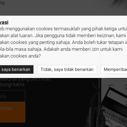
ta.
ivasi
b menggunakan cookies termasuklah yang pihak ketiga untu
an alat luaran. Jika pengguna tidak memberi keizinan, kami
an cookies yang penting sahaja. Anda boleh tukar tetapan i
ila-bila masa sahaja. Adakah anda memberi izin untuk kami
kan cookies anda?
, saya benarkan
Tidak, saya tidak benarkan
Memperiba
fesional yang berminat
bungi kami.
kertas