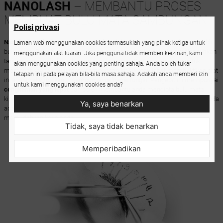
NANOLASH
– MEMBANTU PROSES
MEMBUAT BULU MATA SAMBUNGAN
Polisi privasi
Nanolash Eyelash Tweezer Curved
adalah alat wajib ada untuk setiap ahli
Laman web menggunakan cookies termasuklah yang pihak ketiga untuk
bulu mata. Reka bentuk yang ringan dan ergonomik tidak akan melenguhkan
menggunakan alat luaran. Jika pengguna tidak memberi keizinan, kami
tangan semasa bekerja berjam-jam lamanya. Sesuai digunakan untuk
akan menggunakan cookies yang penting sahaja. Anda boleh tukar
membuat kaedah bulu mata sambungan klasik atau lebat membuktikan alat
tetapan ini pada pelayan bila-bila masa sahaja. Adakah anda memberi izin
ini adalah akesori yang mempunyai pelbagai fungsi! Pengepit ini mempunyai
untuk kami menggunakan cookies anda?
cengkaman yang tepat
dan boleh membantu anda mencipta bulu mata
kipas menggunakan pelbagai cara dengan mudah. Tidak kira sama ada anda
Ya, saya benarkan
adalah seorang ahli profesional atau pemula – pengepit ini akan
memudahkan kerja anda.
Tidak, saya tidak benarkan
Memperibadikan