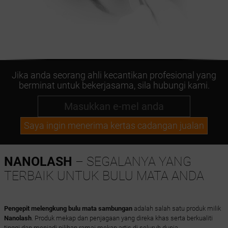
Jika anda seorang ahli kecantikan profesional yang
berminat untuk bekerjasama, sila hubungi kami.
Saya ingin menerima kertas cadangan jualan
NANOLASH
– SEGALANYA YANG
TERBAIK UNTUK BULU MATA ANDA
Pengepit melengkung bulu mata sambungan
adalah salah satu produk milik
Nanolash
. Produk mekap dan penjagaan yang direka khas serta berkualiti
tinggi dan menjadi pilihan ramai mekap artis di seluruh dunia.