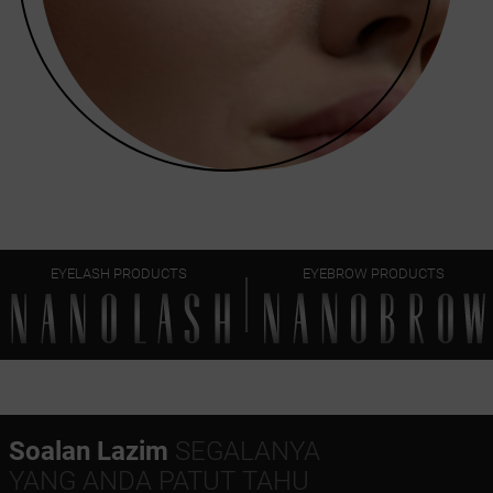
EYELASH PRODUCTS
EYEBROW PRODUCTS
Soalan Lazim
SEGALANYA
YANG ANDA PATUT TAHU