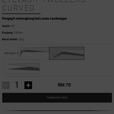
CURVED
Pengepit melengkung bulu mata sambungan
Sudut:
60°
Panjang:
14,5cm
Berat badan:
23 g
PENGEPIT
-
+
RM 70
TAMBAH KE TROLI