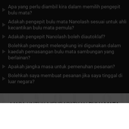
Apa yang perlu diambil kira dalam memilih pengepit
bulu mata?
Adakah pengepit bulu mata Nanolash sesuai untuk ahli
kecantikan bulu mata pemula?
Adakah pengepit Nanolash boleh diautoklaf?
Bolehkah pengepit melengkung ini digunakan dalam
kaedah pemasangan bulu mata sambungan yang
berlainan?
Apakah jangka masa untuk pemenuhan pesanan?
Bolehkah saya membuat pesanan jika saya tinggal di
luar negara?
MASA UNTUK MENDAPATKAN
BULU MATA
SEMPURNA
Hubungi
terma dan syarat
Polisi Privasi
Kerjasama