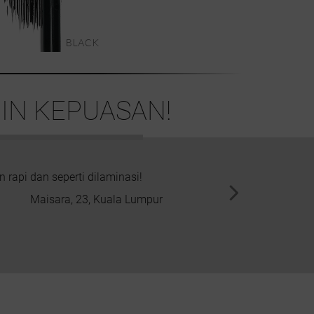
IN KEPUASAN!
rapi dan seperti dilaminasi!
Warna rambut saya memang 
rambut. Saya 
Maisara, 23, Kuala Lumpur