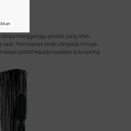
dikan
gel tanpa mengganggu produk yang telah
saat. Formulanya terdiri daripada minyak
n kesan positif kepada keadaan bulu kening