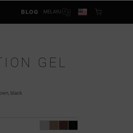
BLOG
MELAYU
TION GEL
own, black