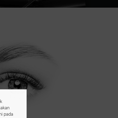
k
 akan
ni pada