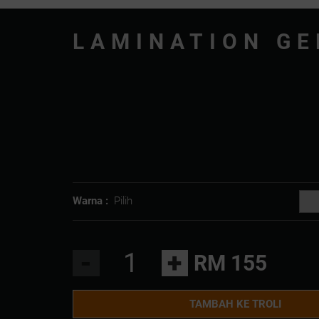
LAMINATION GE
Warna :
Pilih
-
+
RM 155
TAMBAH KE TROLI