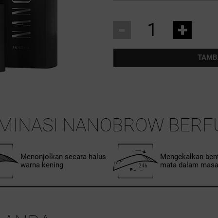
-
+
TAMB
AMINASI NANOBROW BERF
Menonjolkan secara halus
Mengekalkan bent
warna kening
mata dalam masa