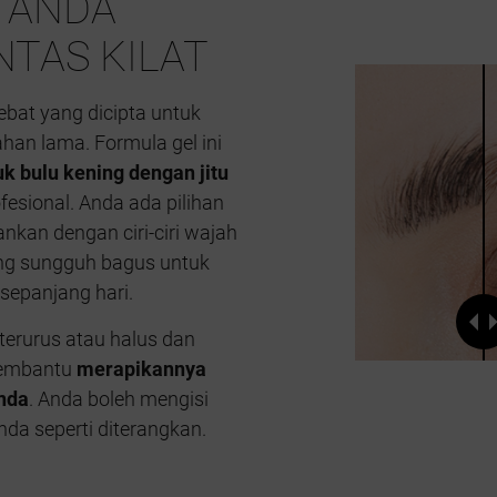
 ANDA
TAS KILAT
bat yang dicipta untuk
an lama. Formula gel ini
bulu kening dengan jitu
ofesional. Anda ada pilihan
nkan dengan ciri-ciri wajah
ng sungguh bagus untuk
sepanjang hari.
terurus atau halus dan
embantu
merapikannya
nda
. Anda boleh mengisi
da seperti diterangkan.