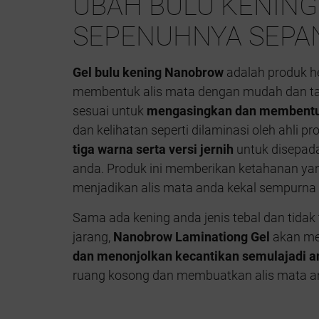
UBAH BULU KENING
SEPENUHNYA SEPAN
Gel bulu kening Nanobrow
adalah produk he
membentuk alis mata dengan mudah dan tah
sesuai untuk
mengasingkan dan membentuk 
dan kelihatan seperti dilaminasi oleh ahli pr
tiga warna serta versi jernih
untuk disepada
anda. Produk ini memberikan ketahanan ya
menjadikan alis mata anda kekal sempurna 
Sama ada kening anda jenis tebal dan tidak 
jarang,
Nanobrow Laminationg Gel
akan m
dan menonjolkan kecantikan semulajadi a
ruang kosong dan membuatkan alis mata an