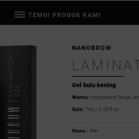
TEMUI PRODUK KAMI
NANOBROW
LAMINA
Gel bulu kening
Warna:
transparent, beige, br
Saiz:
7ml / 0.23 fl oz
Warna :
Pilih