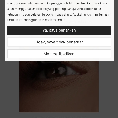
menggunakan alat luaran. Jika pengguna tidak memberi keizinan, kami
akan menggunakan cookies yang penting sahaja. Anda boleh tukar
2
LETAK
BULU MATA
tetapan ini pada pelayan bila-bila masa sahaja. Adakah anda memberi izin
untuk kami menggunakan cookies anda?
letakkan kluster di bawah bulu mata
asli anda, jaga jarak 2 mm dari garis
Ya, saya benarkan
air
Tidak, saya tidak benarkan
Memperibadikan