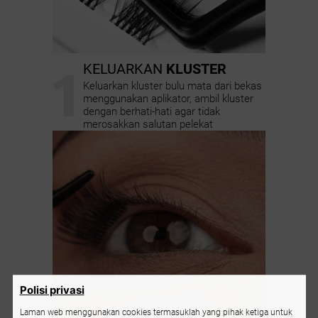
1
KELUARKAN
KLUSTER
Keluarkan kluster bulu mata dari bekas
menggunakan aplikator, ambil kluster
dengan berhati-hati agar tidak
merosakkan salutan pelekat
Polisi privasi
Laman web menggunakan cookies termasuklah yang pihak ketiga untuk