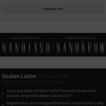
INNOCENT
TAMBAH KE TROLI
CLASSY
HARMONY
EYELASH PRODUCTS
EYEBROW PRODUCTS
HEARTBREAKER
Soalan Lazim
SEGALANYA
YANG ANDA PATUT TAHU
Apa yang anda perlukan untuk memakai bulu mata
kluster yang telah digam secara DIY?
Bagaimana cara menggunakan bulu mata kluster yang