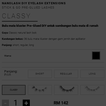
NANOLASH DIY EYELASH EXTENSIONS
STICK & GO PRE-GLUED LASHES
CLASSY
Bulu mata kluster Pre-Glued DIY untuk sambungan bulu mata di rumah
Gaya
Classic natural lash look
Kandungan bekas:
36 bulu mata kluster dengan gam jernih dan aplikator
Panjang:
short, regular, long
Warna:
Panjang:
SHORT
REGULAR
LONG
Pilih
-
+
RM 142