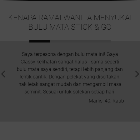
KENAPA RAMAI WANITA MENYUKAI
BULU MATA STICK & GO
Saya terpesona dengan bulu mata ini! Gaya
Saya t
Classy kelihatan sangat halus - sama seperti
pros
bulu mata saya sendiri, tetapi lebih panjang dan
tetapi
lentik cantik. Dengan pelekat yang disertakan,
seme
nak letak sangat mudah dan mengambil masa
hanya
seminit. Sesuai untuk solekan setiap hari!
it
keliha
Marlis, 40, Raub